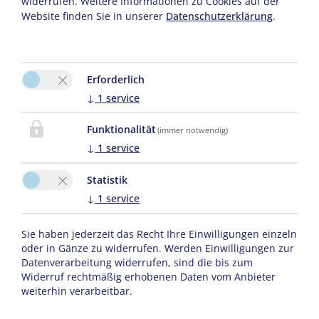
widerrufen. Weitere Informationen zu Cookies auf der
Schwende 24
Website finden Sie in unserer
Datenschutzerklärung
.
6884 Damüls
Tel. :
0043 664 4538196
E-Mail:
elisabeth.damuels@aon.at
Erforderlich
↓
1
service
Funktionalität
(immer notwendig)
↓
1
service
Statistik
↓
1
service
Sie haben jederzeit das Recht Ihre Einwilligungen einzeln
oder in Gänze zu widerrufen. Werden Einwilligungen zur
Bitte aktivieren Sie in den Cookie Einstellungen die Option
Datenverarbeitung widerrufen, sind die bis zum
"Funktionalität" für die korrekte Map-Darstellung
Widerruf rechtmäßig erhobenen Daten vom Anbieter
weiterhin verarbeitbar.
Cookie Einstellungen