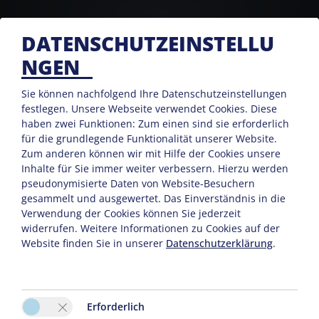
DATENSCHUTZEINSTELLU
NGEN
Sie können nachfolgend Ihre Datenschutzeinstellungen
festlegen.
Unsere Webseite verwendet Cookies. Diese
haben zwei Funktionen: Zum einen sind sie erforderlich
für die grundlegende Funktionalität unserer Website.
Zum anderen können wir mit Hilfe der Cookies unsere
KONTAKT
Inhalte für Sie immer weiter verbessern. Hierzu werden
pseudonymisierte Daten von Website-Besuchern
gesammelt und ausgewertet. Das Einverständnis in die
Verwendung der Cookies können Sie jederzeit
Sarah Osl
widerrufen. Weitere Informationen zu Cookies auf der
Schwende 24
Website finden Sie in unserer
Datenschutzerklärung
.
6884 Damüls
Tel. :
0043 664 4538196
E-Mail:
elisabeth.damuels@aon.at
Erforderlich