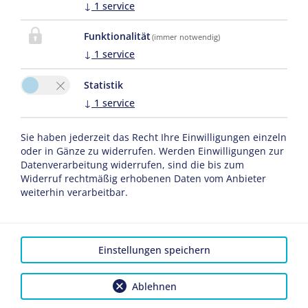
↓
1
service
Funktionalität
(immer notwendig)
↓
1
service
Statistik
↓
1
service
Sie haben jederzeit das Recht Ihre Einwilligungen einzeln
oder in Gänze zu widerrufen. Werden Einwilligungen zur
Bitte aktivieren Sie in den Cookie Einstellungen die Option
Datenverarbeitung widerrufen, sind die bis zum
"Funktionalität" für die korrekte Map-Darstellung
Widerruf rechtmäßig erhobenen Daten vom Anbieter
weiterhin verarbeitbar.
Cookie Einstellungen
Einstellungen speichern
Ablehnen